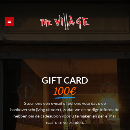
Skip
to
content
GIFT CARD
100€
Stuur ons een e-mail of bel ons voordat u de
bankoverschrijving uitvoert, zodat we de nodige informatie
hebben om de cadeaubon voor u te maken en per e-mail
naar u te verzenden.